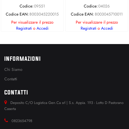
Codice:
09551
Codice:
04026
Codice EAN:
8003045220015
Codice EAN:
8003045710011
Per visualizzare il prezzo
Per visualizzare il prezzo
Registrati
o
Accedi
Registrati
o
Accedi
INFORMAZIONI
Chi Siamo
Contatti
CONTATTI
Deposito C/O Logistica Gen.Ca srl | S.s. Appia. 193 - Lotto D Pastorano
Caserta
0823654798