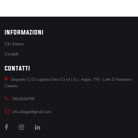
INFORMAZIONI
Chi Siamo
Contatti
CONTATTI
Deposito C/O Logistica Gen.Ca srl | S.s. Appia. 193 - Lotto D Pastorano
Caserta
0823654798
info.ellegio@gmail.com