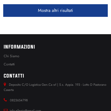
Mostra altri risultati
INFORMAZIONI
Chi Siamo
Contatti
CONTATTI
Deposito C/O Logistica Gen.Ca srl | S.s. Appia. 193 - Lotto D Pastorano
Caserta
0823654798
info.ellegio@gmail.com