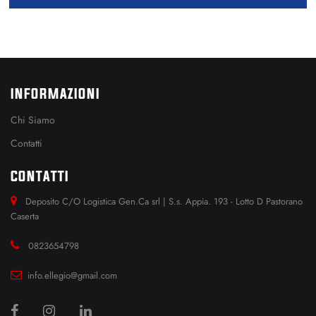
INFORMAZIONI
Chi Siamo
Contatti
CONTATTI
Deposito C/O Logistica Gen.Ca srl | S.s. Appia. 193 - Lotto D Pastorano
Caserta
0823654798
info.ellegio@gmail.com