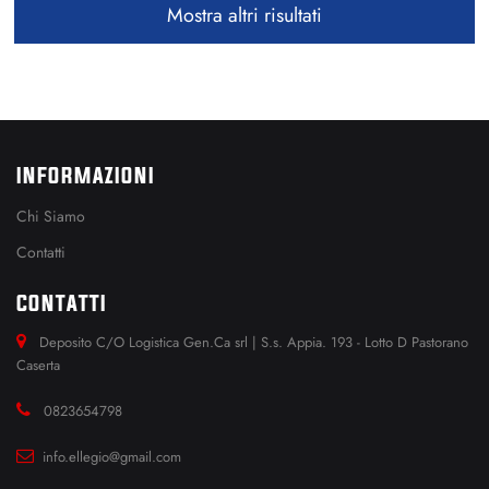
Mostra altri risultati
INFORMAZIONI
Chi Siamo
Contatti
CONTATTI
Deposito C/O Logistica Gen.Ca srl | S.s. Appia. 193 - Lotto D Pastorano
Caserta
0823654798
info.ellegio@gmail.com