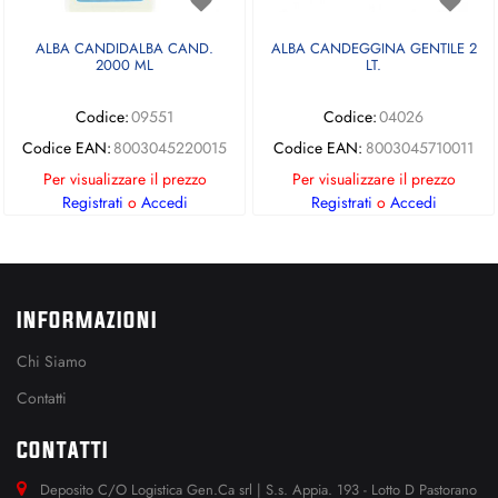
ALBA CANDIDALBA CAND.
ALBA CANDEGGINA GENTILE 2
2000 ML
LT.
Codice:
09551
Codice:
04026
Codice EAN:
8003045220015
Codice EAN:
8003045710011
Per visualizzare il prezzo
Per visualizzare il prezzo
Registrati
o
Accedi
Registrati
o
Accedi
INFORMAZIONI
Chi Siamo
Contatti
CONTATTI
Deposito C/O Logistica Gen.Ca srl | S.s. Appia. 193 - Lotto D Pastorano