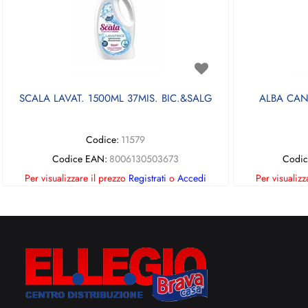
SCALA LAVAT. 1500ML 37MIS. BIC.&SALG
ALBA CAN
Codice:
11579
Codice EAN:
8006130503673
Codic
Per visualizzare il prezzo
Registrati
o
Accedi
Per visualizz