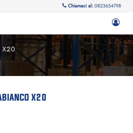
Chiamaci al:
0823654798
 X20
ABIANCO X20