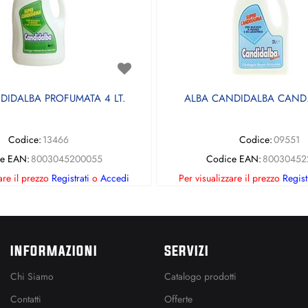
DIDALBA PROFUMATA 4 LT.
ALBA CANDIDALBA CAND.
Codice:
13466
Codice:
09551
e EAN:
8003045200055
Codice EAN:
80030452
are il prezzo
Registrati
o
Accedi
Per visualizzare il prezzo
Regist
INFORMAZIONI
SERVIZI
Chi Siamo
Catalogo prodotti
Contatti
Offerte