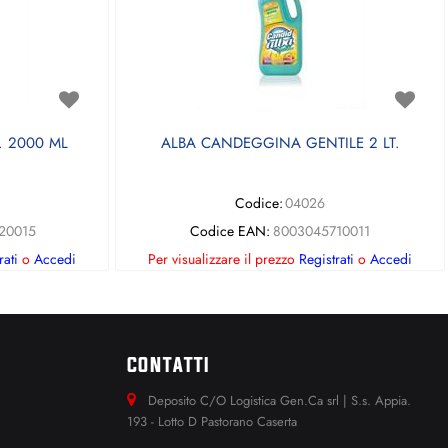
 2000 ML
ALBA CANDEGGINA GENTILE 2 LT.
Codice:
04026
20015
Codice EAN:
8003045710011
rati
o
Accedi
Per visualizzare il prezzo
Registrati
o
Accedi
CONTATTI
Deposito C/O Logistica Gen.Ca srl | S.s. Appia.
193 - Lotto D Pastorano Caserta