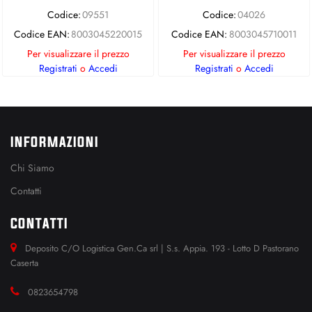
Codice:
09551
Codice:
04026
Codice EAN:
8003045220015
Codice EAN:
8003045710011
Per visualizzare il prezzo
Per visualizzare il prezzo
Registrati
o
Accedi
Registrati
o
Accedi
INFORMAZIONI
Chi Siamo
Contatti
CONTATTI
Deposito C/O Logistica Gen.Ca srl | S.s. Appia. 193 - Lotto D Pastorano
Caserta
0823654798