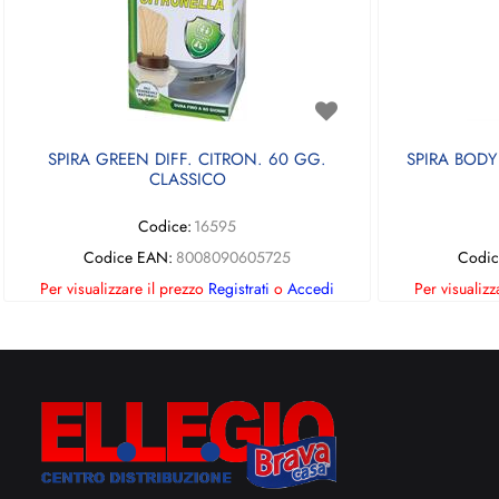
SPIRA GREEN DIFF. CITRON. 60 GG.
SPIRA BODY
CLASSICO
Codice:
16595
Codice EAN:
8008090605725
Codic
Per visualizzare il prezzo
Registrati
o
Accedi
Per visualizz