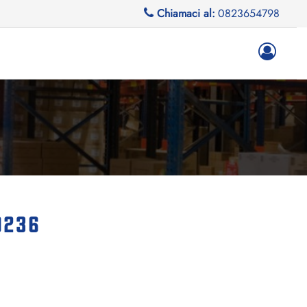
Chiamaci al:
0823654798
10236