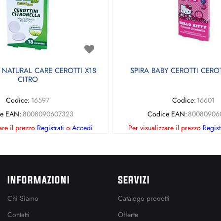
 NATURAL CARE CEROTTI X18
SPIRA BABY CEROTTI CEROT
CITRO
Codice:
16597
Codice:
16601
e EAN:
8008090607323
Codice EAN:
80080906
are il prezzo
Registrati
o
Accedi
Per visualizzare il prezzo
Regist
INFORMAZIONI
SERVIZI
Chi Siamo
Catalogo prodotti
Contatti
Offerte