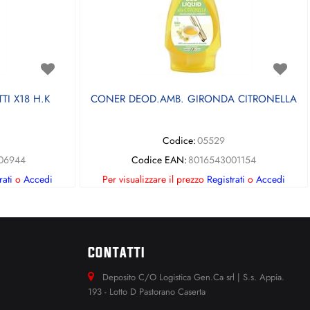
TI X18 H.K
CONER DEOD.AMB. GIRONDA CITRONELLA
Codice:
05529
06944
Codice EAN:
8016543001154
rati
o
Accedi
Per visualizzare il prezzo
Registrati
o
Accedi
CONTATTI
Deposito C/O Logistica Gen.Ca srl | S.s. Appia.
193 - Lotto D Pastorano Caserta