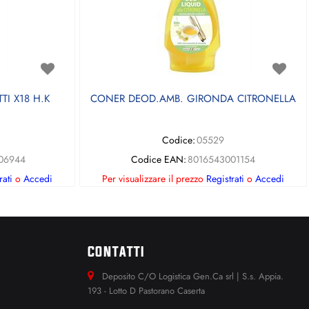
TI X18 H.K
CONER DEOD.AMB. GIRONDA CITRONELLA
Codice:
05529
06944
Codice EAN:
8016543001154
rati
o
Accedi
Per visualizzare il prezzo
Registrati
o
Accedi
CONTATTI
Deposito C/O Logistica Gen.Ca srl | S.s. Appia.
193 - Lotto D Pastorano Caserta