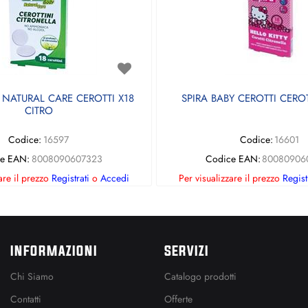
 NATURAL CARE CEROTTI X18
SPIRA BABY CEROTTI CEROT
CITRO
Codice:
16597
Codice:
16601
e EAN:
8008090607323
Codice EAN:
80080906
are il prezzo
Registrati
o
Accedi
Per visualizzare il prezzo
Regist
INFORMAZIONI
SERVIZI
Chi Siamo
Catalogo prodotti
Contatti
Offerte