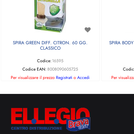
SPIRA GREEN DIFF. CITRON. 60 GG.
SPIRA BODY
CLASSICO
Codice:
16595
Codice EAN:
8008090605725
Codic
Per visualizzare il prezzo
Registrati
o
Accedi
Per visualizz