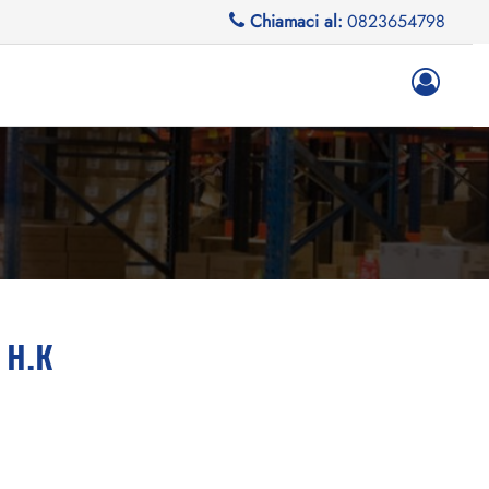
Chiamaci al:
0823654798
 H.K