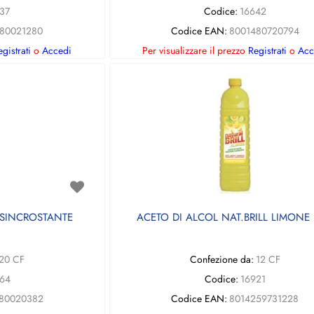
37
Codice:
16642
80021280
Codice EAN:
8001480720794
gistrati
o
Accedi
Per visualizzare il prezzo
Registrati
o
Acc
ISINCROSTANTE
ACETO DI ALCOL NAT.BRILL LIMONE 1
20 CF
Confezione da:
12 CF
64
Codice:
16921
80020382
Codice EAN:
8014259731228