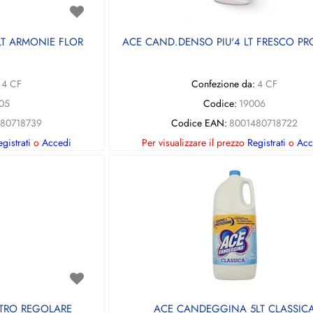
LT ARMONIE FLOR
ACE CAND.DENSO PIU'4 LT FRESCO P
4 CF
Confezione da:
4 CF
05
Codice:
19006
480718739
Codice EAN:
8001480718722
gistrati
o
Accedi
Per visualizzare il prezzo
Registrati
o
Acc
TRO REGOLARE
ACE CANDEGGINA 5LT CLASSIC