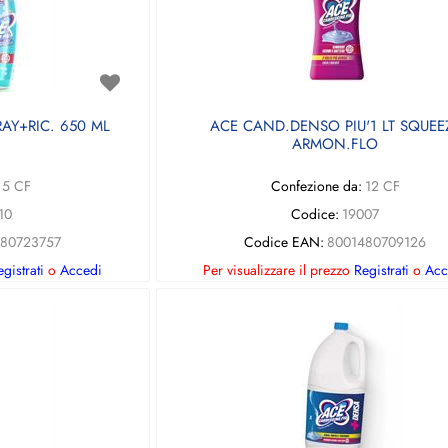
AY+RIC. 650 ML
ACE CAND.DENSO PIU'1 LT SQUEE
ARMON.FLO
5 CF
Confezione da:
12 CF
10
Codice:
19007
80723757
Codice EAN:
8001480709126
gistrati
o
Accedi
Per visualizzare il prezzo
Registrati
o
Acc