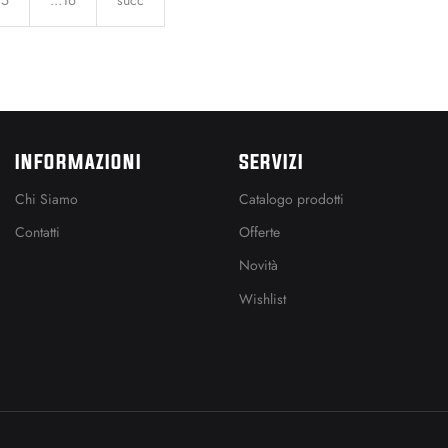
5
...16
succ
INFORMAZIONI
SERVIZI
Chi Siamo
Catalogo prodotti
Contatti
Offerte
Novità
Wishlist