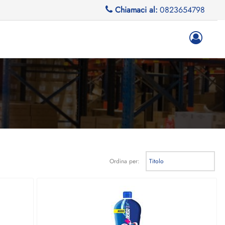
Chiamaci al:
0823654798
Ordina per: