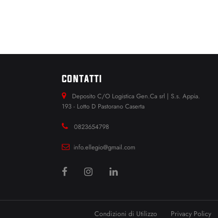
CONTATTI
Deposito C/O Logistica Gen.Ca srl | S.s. Appia.
193 - Lotto D Pastorano Caserta
0823654798
info.ellegio@gmail.com
Condizioni di Utilizzo
Privacy Policy