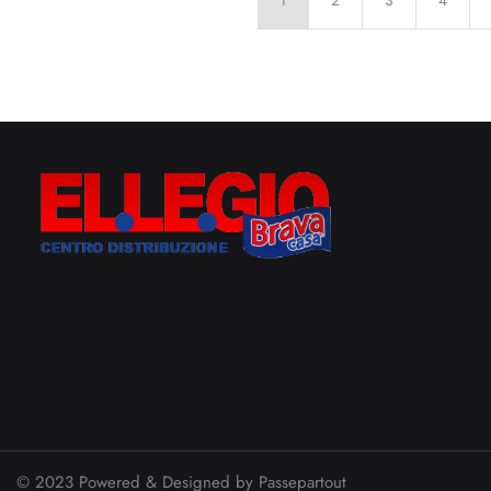
1
2
3
4
© 2023 Powered & Designed by
Passepartout