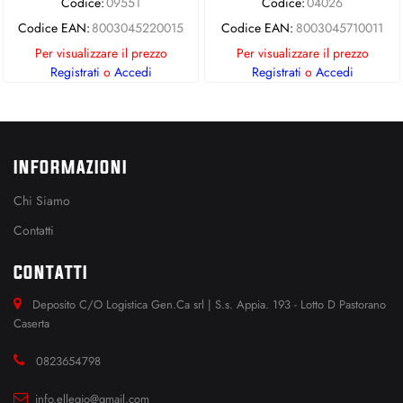
Codice:
09551
Codice:
04026
Codice EAN:
8003045220015
Codice EAN:
8003045710011
Per visualizzare il prezzo
Per visualizzare il prezzo
Registrati
o
Accedi
Registrati
o
Accedi
INFORMAZIONI
Chi Siamo
Contatti
CONTATTI
Deposito C/O Logistica Gen.Ca srl | S.s. Appia. 193 - Lotto D Pastorano
Caserta
0823654798
info.ellegio@gmail.com