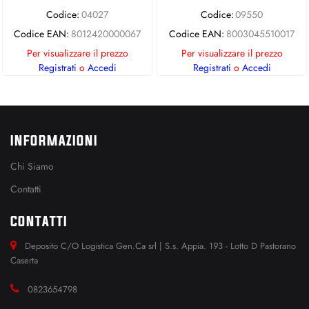
Codice:
04027
Codice:
09550
Codice EAN:
8012420000067
Codice EAN:
8003045510017
Per visualizzare il prezzo
Per visualizzare il prezzo
Registrati
o
Accedi
Registrati
o
Accedi
INFORMAZIONI
Chi Siamo
Contatti
CONTATTI
Deposito C/O Logistica Gen.Ca srl | S.s. Appia. 193 - Lotto D Pastorano
Caserta
0823654798