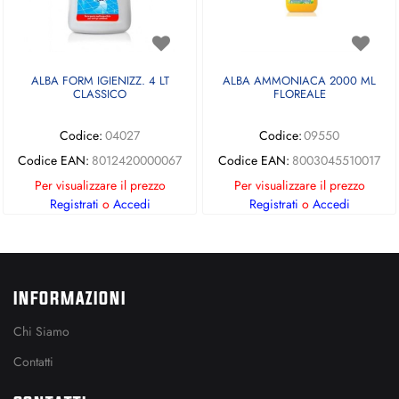
ALBA FORM IGIENIZZ. 4 LT
ALBA AMMONIACA 2000 ML
CLASSICO
FLOREALE
Codice:
04027
Codice:
09550
Codice EAN:
8012420000067
Codice EAN:
8003045510017
Per visualizzare il prezzo
Per visualizzare il prezzo
Registrati
o
Accedi
Registrati
o
Accedi
INFORMAZIONI
Chi Siamo
Contatti