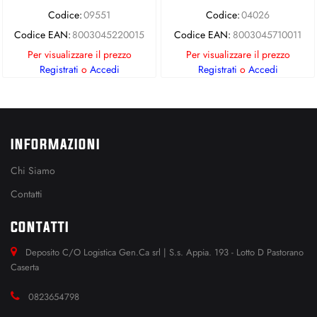
Codice:
09551
Codice:
04026
Codice EAN:
8003045220015
Codice EAN:
8003045710011
Per visualizzare il prezzo
Per visualizzare il prezzo
Registrati
o
Accedi
Registrati
o
Accedi
INFORMAZIONI
Chi Siamo
Contatti
CONTATTI
Deposito C/O Logistica Gen.Ca srl | S.s. Appia. 193 - Lotto D Pastorano
Caserta
0823654798