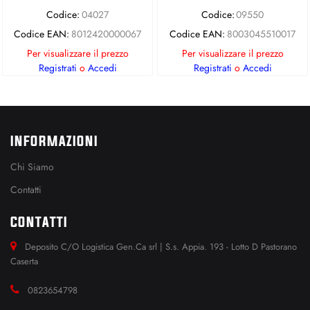
Codice:
04027
Codice:
09550
Codice EAN:
8012420000067
Codice EAN:
8003045510017
Per visualizzare il prezzo
Per visualizzare il prezzo
Registrati
o
Accedi
Registrati
o
Accedi
INFORMAZIONI
Chi Siamo
Contatti
CONTATTI
Deposito C/O Logistica Gen.Ca srl | S.s. Appia. 193 - Lotto D Pastorano
Caserta
0823654798