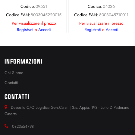
Codice:
09551
Codice:
04026
Codice EAN:
8003045220015
Codice EAN:
8003045710011
Per visualizzare il prezzo
Per visualizzare il prezzo
Registrati
o
Accedi
Registrati
o
Accedi
INFORMAZIONI
Chi Siamo
Contatti
CONTATTI
Deposito C/O Logistica Gen.Ca srl | S.s. Appia. 193 - Lotto D Pastorano
Caserta
0823654798