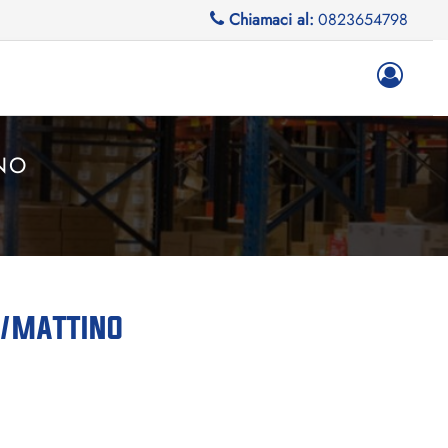
Chiamaci al:
0823654798
NO
O/MATTINO