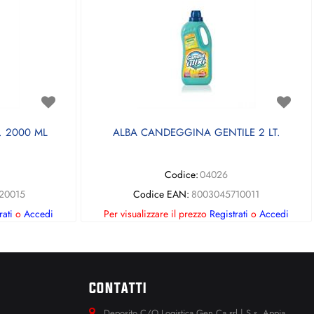
 2000 ML
ALBA CANDEGGINA GENTILE 2 LT.
Codice:
04026
20015
Codice EAN:
8003045710011
rati
o
Accedi
Per visualizzare il prezzo
Registrati
o
Accedi
CONTATTI
Deposito C/O Logistica Gen.Ca srl | S.s. Appia.