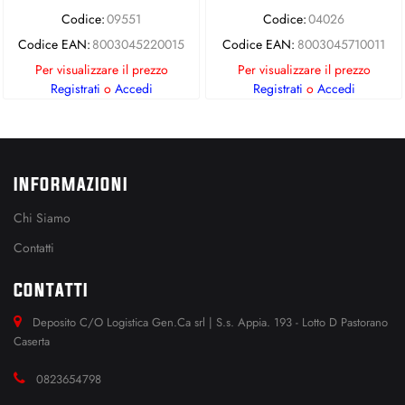
Codice:
09551
Codice:
04026
Codice EAN:
8003045220015
Codice EAN:
8003045710011
Per visualizzare il prezzo
Per visualizzare il prezzo
Registrati
o
Accedi
Registrati
o
Accedi
INFORMAZIONI
Chi Siamo
Contatti
CONTATTI
Deposito C/O Logistica Gen.Ca srl | S.s. Appia. 193 - Lotto D Pastorano
Caserta
0823654798