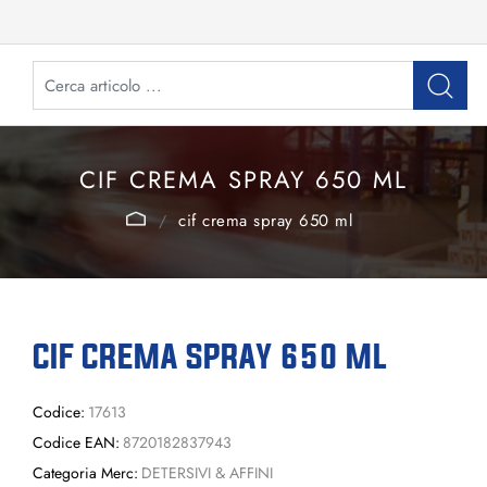
CIF CREMA SPRAY 650 ML
cif crema spray 650 ml
CIF CREMA SPRAY 650 ML
Codice:
17613
Codice EAN:
8720182837943
Categoria Merc:
DETERSIVI & AFFINI