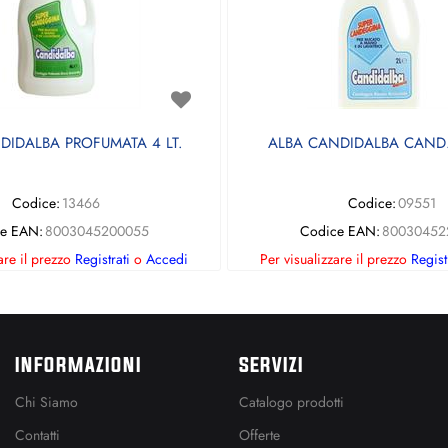
DIDALBA PROFUMATA 4 LT.
ALBA CANDIDALBA CAND.
Codice:
13466
Codice:
09551
e EAN:
8003045200055
Codice EAN:
80030452
are il prezzo
Registrati
o
Accedi
Per visualizzare il prezzo
Regist
INFORMAZIONI
SERVIZI
Chi Siamo
Catalogo prodotti
Contatti
Offerte