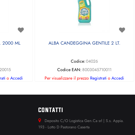
 2000 ML
ALBA CANDEGGINA GENTILE 2 LT.
Codice:
04026
20015
Codice EAN:
8003045710011
rati
o
Accedi
Per visualizzare il prezzo
Registrati
o
Accedi
CONTATTI
Deposito C/O Logistica Gen.Ca srl | S.s. Appia.
193 - Lotto D Pastorano Caserta