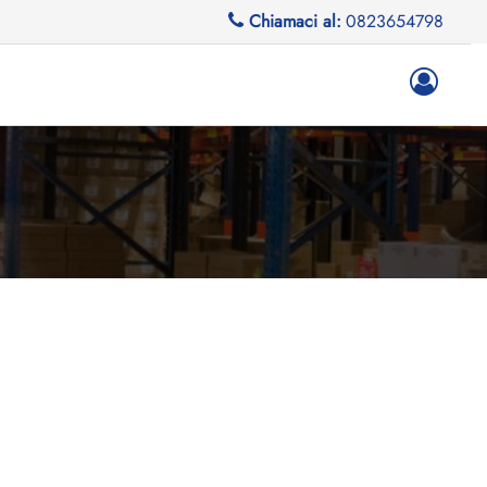
Chiamaci al:
0823654798