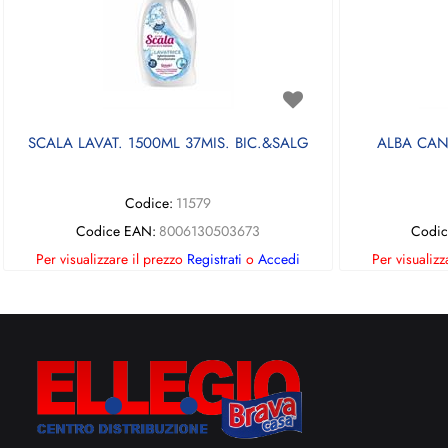
SCALA LAVAT. 1500ML 37MIS. BIC.&SALG
ALBA CAN
Codice:
11579
Codice EAN:
8006130503673
Codic
Per visualizzare il prezzo
Registrati
o
Accedi
Per visualizz