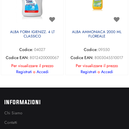
ALBA FORM IGIENIZZ. 4 LT
ALBA AMMONIACA 2000 ML
CLASSICO
FLOREALE
Codice:
04027
Codice:
09550
Codice EAN:
8012420000067
Codice EAN:
8003045510017
Per visualizzare il prezzo
Per visualizzare il prezzo
Registrati
o
Accedi
Registrati
o
Accedi
INFORMAZIONI
Chi Siamo
Contatti