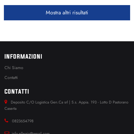
Mostra altri risultati
INFORMAZIONI
Chi Siamo
Contatti
CONTATTI
Deposito C/O Logistica Gen.Ca srl | S.s. Appia. 193 - Lotto D Pastorano
Caserta
0823654798
info.ellegio@gmail.com