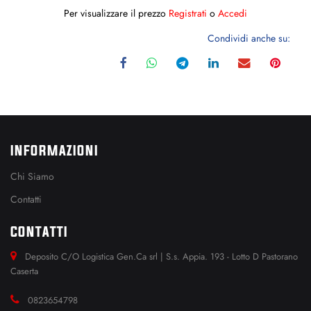
Per visualizzare il prezzo
Registrati
o
Accedi
Condividi anche su:
INFORMAZIONI
Chi Siamo
Contatti
CONTATTI
Deposito C/O Logistica Gen.Ca srl | S.s. Appia. 193 - Lotto D Pastorano
Caserta
0823654798