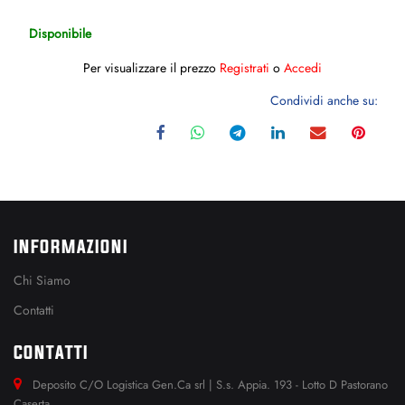
Disponibile
Per visualizzare il prezzo
Registrati
o
Accedi
Condividi anche su:
INFORMAZIONI
Chi Siamo
Contatti
CONTATTI
Deposito C/O Logistica Gen.Ca srl | S.s. Appia. 193 - Lotto D Pastorano
Caserta