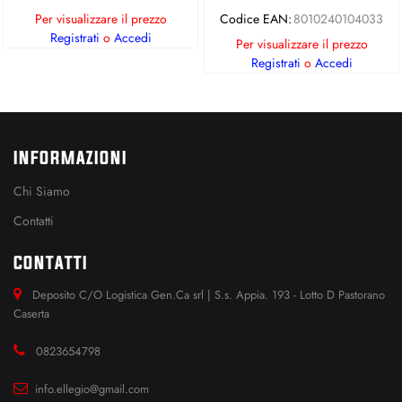
Per visualizzare il prezzo
Codice EAN:
8010240104033
Registrati
o
Accedi
Per visualizzare il prezzo
Registrati
o
Accedi
INFORMAZIONI
Chi Siamo
Contatti
CONTATTI
Deposito C/O Logistica Gen.Ca srl | S.s. Appia. 193 - Lotto D Pastorano
Caserta
0823654798
info.ellegio@gmail.com