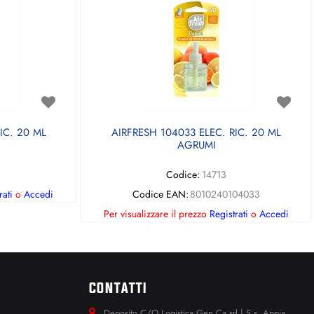
IC. 20 ML
AIRFRESH 104033 ELEC. RIC. 20 ML
AGRUMI
Codice:
14713
rati
o
Accedi
Codice EAN:
8010240104033
Per visualizzare il prezzo
Registrati
o
Accedi
CONTATTI
Deposito C/O Logistica Gen.Ca srl | S.s. Appia.