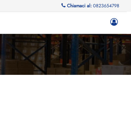
Chiamaci al:
0823654798
M