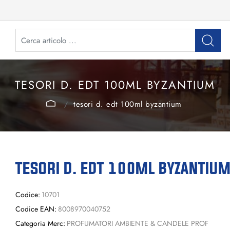
TESORI D. EDT 100ML BYZANTIUM
tesori d. edt 100ml byzantium
TESORI D. EDT 100ML BYZANTIU
Codice:
10701
Codice EAN:
8008970040752
Categoria Merc:
PROFUMATORI AMBIENTE & CANDELE PROF