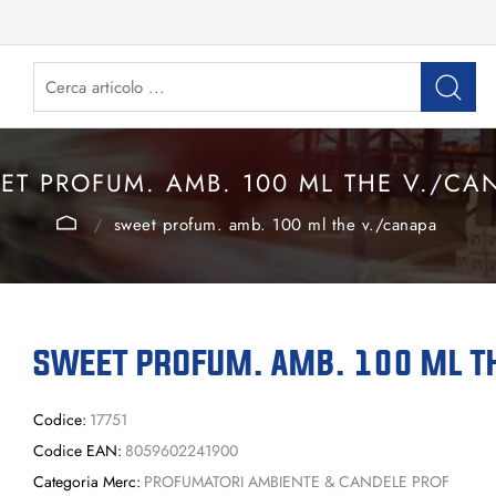
ET PROFUM. AMB. 100 ML THE V./CA
sweet profum. amb. 100 ml the v./canapa
SWEET PROFUM. AMB. 100 ML T
Codice:
17751
Codice EAN:
8059602241900
Categoria Merc:
PROFUMATORI AMBIENTE & CANDELE PROF