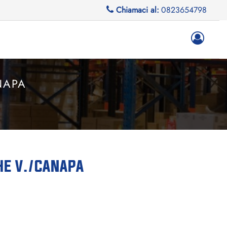
Chiamaci al:
0823654798
NAPA
HE V./CANAPA