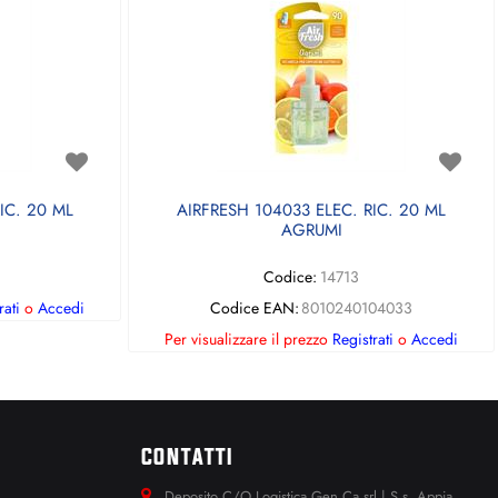
IC. 20 ML
AIRFRESH 104033 ELEC. RIC. 20 ML
AGRUMI
Codice:
14713
rati
o
Accedi
Codice EAN:
8010240104033
Per visualizzare il prezzo
Registrati
o
Accedi
CONTATTI
Deposito C/O Logistica Gen.Ca srl | S.s. Appia.