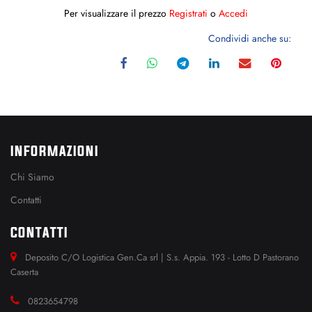
Per visualizzare il prezzo
Registrati
o
Accedi
Condividi anche su:
INFORMAZIONI
Chi Siamo
Contatti
CONTATTI
Deposito C/O Logistica Gen.Ca srl | S.s. Appia. 193 - Lotto D Pastorano
Caserta
0823654798