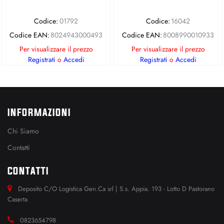
Codice:
01792
Codice:
16042
Codice EAN:
8024943000493
Codice EAN:
8008990010933
Per visualizzare il prezzo
Per visualizzare il prezzo
Registrati
o
Accedi
Registrati
o
Accedi
INFORMAZIONI
Chi Siamo
Contatti
CONTATTI
Deposito C/O Logistica Gen.Ca srl | S.s. Appia. 193 - Lotto D Pastorano
Caserta
0823654798