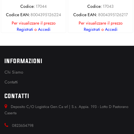
Codice:
17044
Codice:
17043
Codice EAN:
8004395126224
Codice EAN:
8004395126217
Per visualizzare il prezzo
Per visualizzare il prezzo
Registrati
o
Accedi
Registrati
o
Accedi
INFORMAZIONI
Chi Siamo
Contatti
CONTATTI
Deposito C/O Logistica Gen.Ca srl | S.s. Appia. 193 - Lotto D Pastorano
Caserta
0823654798