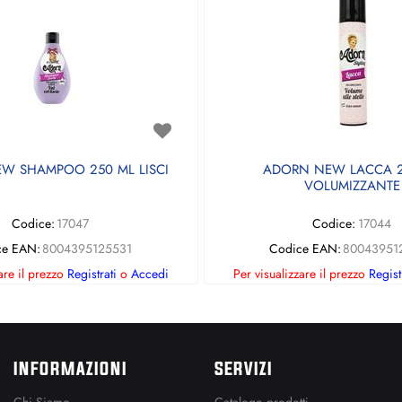
W SHAMPOO 250 ML LISCI
ADORN NEW LACCA 2
VOLUMIZZANTE
Codice:
17047
Codice:
17044
ce EAN:
8004395125531
Codice EAN:
80043951
are il prezzo
Registrati
o
Accedi
Per visualizzare il prezzo
Regist
INFORMAZIONI
SERVIZI