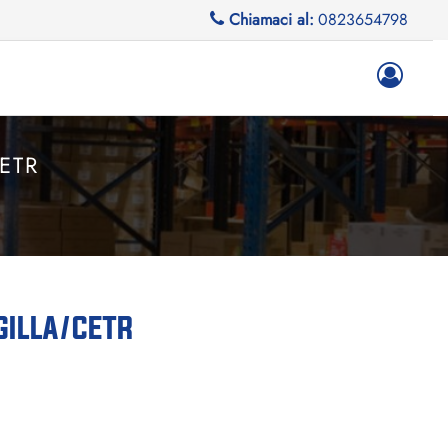
Chiamaci al:
0823654798
ETR
ILLA/CETR