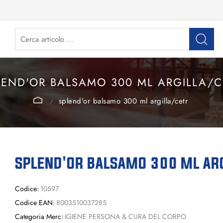
LEND'OR BALSAMO 300 ML ARGILLA/C
splend'or balsamo 300 ml argilla/cetr
SPLEND'OR BALSAMO 300 ML ARG
Codice:
10597
Codice EAN:
8003510037285
Categoria Merc:
IGIENE PERSONA & CURA DEL CORPO