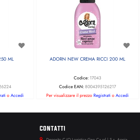
50 ML
ADORN NEW CREMA RICCI 200 ML
Codice:
17043
26224
Codice EAN:
8004395126217
rati
o
Accedi
Per visualizzare il prezzo
Registrati
o
Accedi
CONTATTI
Deposito C/O Logistica Gen.Ca srl | S.s. Appia.