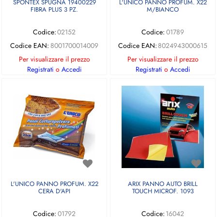
SPONTEX SPUGNA 19400229
L'UNICO PANNO PROFUM. X22
FIBRA PLUS 3 PZ.
M/BIANCO
Codice:
02152
Codice:
01789
Codice EAN:
8001700014009
Codice EAN:
8024943000615
Per visualizzare il prezzo
Per visualizzare il prezzo
Registrati
o
Accedi
Registrati
o
Accedi
L'UNICO PANNO PROFUM. X22
ARIX PANNO AUTO BRILL
CERA D'API
TOUCH MICROF. 1093
Codice:
01792
Codice:
16042