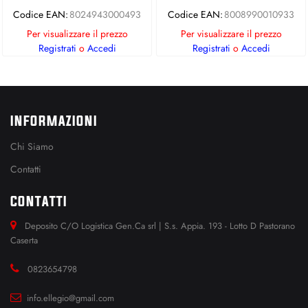
Codice EAN:
8024943000493
Codice EAN:
8008990010933
Per visualizzare il prezzo
Per visualizzare il prezzo
Registrati
o
Accedi
Registrati
o
Accedi
INFORMAZIONI
Chi Siamo
Contatti
CONTATTI
Deposito C/O Logistica Gen.Ca srl | S.s. Appia. 193 - Lotto D Pastorano
Caserta
0823654798
info.ellegio@gmail.com