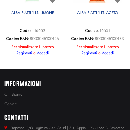
ALBA PIATTI 1 LT. LIMONE
ALBA PIATTI 1 LT. ACETO
Codice:
16652
Codice:
16651
Codice EAN:
8003045100126
Codice EAN:
8003045100133
Per visualizzare il prezzo
Per visualizzare il prezzo
Registrati
o
Accedi
Registrati
o
Accedi
INFORMAZIONI
Chi Siamo
Contatti
CONTATTI
Deposito C/O Logistica Gen.Ca srl | S.s. Appia. 193 - Lotto D Pastorano