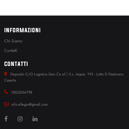
INFORMAZIONI
Chi Siamo
Contatti
CONTATTI
Deposito C/O Logistica Gen.Ca srl | S.s. Appia. 193 - Lotto D Pastorano
Caserta
0823654798
info.ellegio@gmail.com