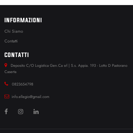
INFORMAZIONI
Chi Siamo
Contatti
CONTATTI
Deposito C/O Logistica Gen.Ca srl | S.s. Appia. 193 - Lotto D Pastorano
Caserta
0823654798
info.ellegio@gmail.com