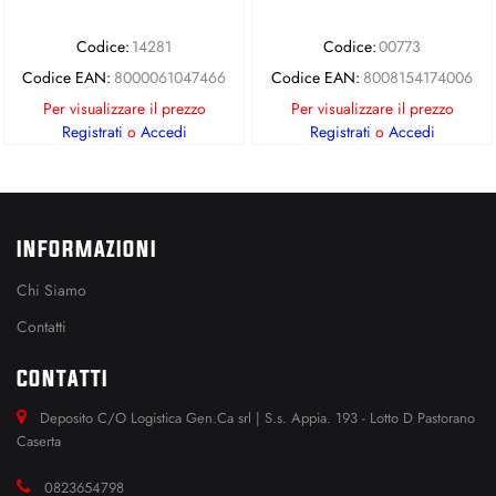
Codice:
14281
Codice:
00773
Codice EAN:
8000061047466
Codice EAN:
8008154174006
Per visualizzare il prezzo
Per visualizzare il prezzo
Registrati
o
Accedi
Registrati
o
Accedi
INFORMAZIONI
Chi Siamo
Contatti
CONTATTI
Deposito C/O Logistica Gen.Ca srl | S.s. Appia. 193 - Lotto D Pastorano
Caserta
0823654798