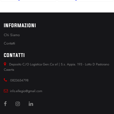
INFORMAZIONI
Chi Siamo
Contatti
CONTATTI
Deposito C/O Logistica Gen.Ca srl | S.s. Appia. 193 - Lotto D Pastorano
Caserta
0823654798
info.ellegio@gmail.com