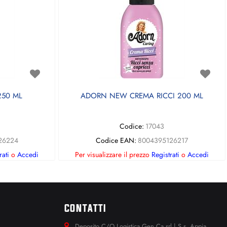
50 ML
ADORN NEW CREMA RICCI 200 ML
Codice:
17043
26224
Codice EAN:
8004395126217
rati
o
Accedi
Per visualizzare il prezzo
Registrati
o
Accedi
CONTATTI
Deposito C/O Logistica Gen.Ca srl | S.s. Appia.