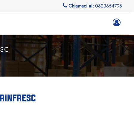
Chiamaci al:
0823654798
ESC
 RINFRESC