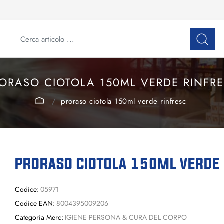
ORASO CIOTOLA 150ML VERDE RINFR
proraso ciotola 150ml verde rinfresc
PRORASO CIOTOLA 150ML VERDE
Codice:
05971
Codice EAN:
8004395009206
Categoria Merc:
IGIENE PERSONA & CURA DEL CORPO