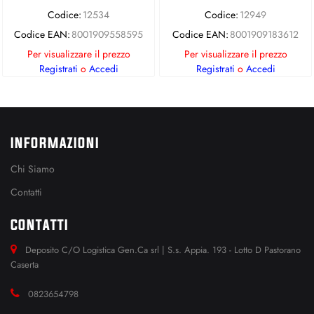
Codice:
12534
Codice:
12949
Codice EAN:
8001909558595
Codice EAN:
8001909183612
Per visualizzare il prezzo
Per visualizzare il prezzo
Registrati
o
Accedi
Registrati
o
Accedi
INFORMAZIONI
Chi Siamo
Contatti
CONTATTI
Deposito C/O Logistica Gen.Ca srl | S.s. Appia. 193 - Lotto D Pastorano
Caserta
0823654798