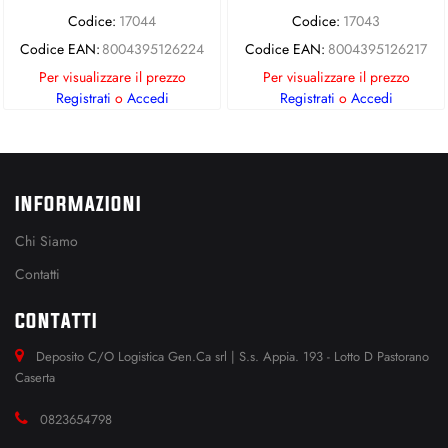
Codice:
17044
Codice:
17043
Codice EAN:
8004395126224
Codice EAN:
8004395126217
Per visualizzare il prezzo
Per visualizzare il prezzo
Registrati
o
Accedi
Registrati
o
Accedi
INFORMAZIONI
Chi Siamo
Contatti
CONTATTI
Deposito C/O Logistica Gen.Ca srl | S.s. Appia. 193 - Lotto D Pastorano
Caserta
0823654798