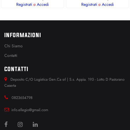
Registrati
o
Accedi
Registrati
o
Accedi
INFORMAZIONI
Chi Siamo
Contatti
CONTATTI
Deposito C/O Logistica Gen.Ca srl | S.s. Appia. 193 - Lotto D Pastorano
Caserta
0823654798
info.ellegio@gmail.com