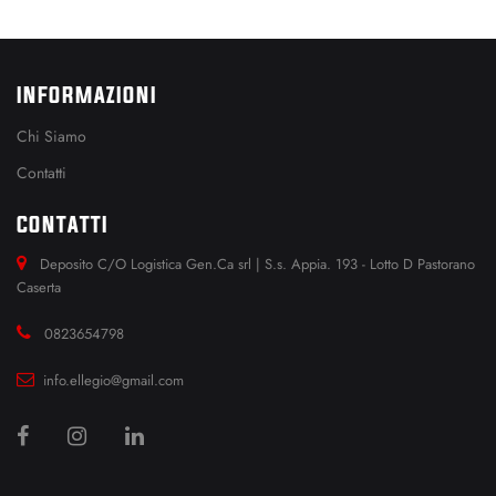
INFORMAZIONI
Chi Siamo
Contatti
CONTATTI
Deposito C/O Logistica Gen.Ca srl | S.s. Appia. 193 - Lotto D Pastorano
Caserta
0823654798
info.ellegio@gmail.com