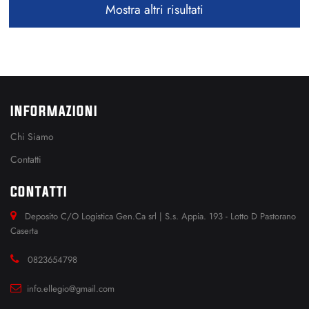
Mostra altri risultati
INFORMAZIONI
Chi Siamo
Contatti
CONTATTI
Deposito C/O Logistica Gen.Ca srl | S.s. Appia. 193 - Lotto D Pastorano
Caserta
0823654798
info.ellegio@gmail.com