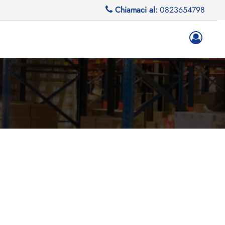
Chiamaci al:
0823654798