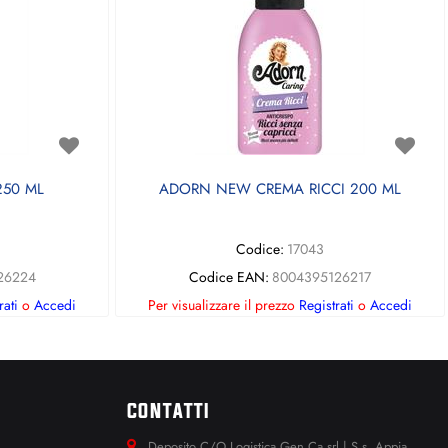
50 ML
ADORN NEW CREMA RICCI 200 ML
Codice:
17043
26224
Codice EAN:
8004395126217
rati
o
Accedi
Per visualizzare il prezzo
Registrati
o
Accedi
CONTATTI
Deposito C/O Logistica Gen.Ca srl | S.s. Appia.