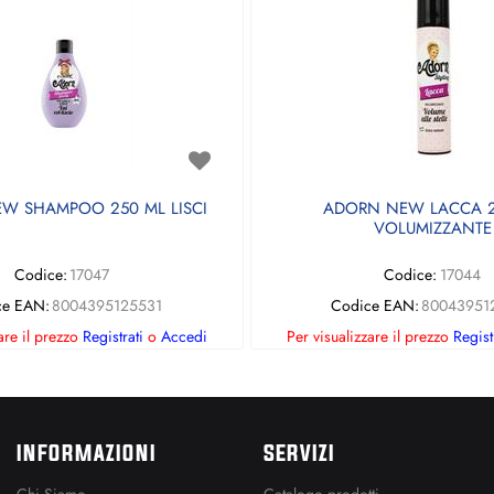
W SHAMPOO 250 ML LISCI
ADORN NEW LACCA 2
VOLUMIZZANTE
Codice:
17047
Codice:
17044
ce EAN:
8004395125531
Codice EAN:
80043951
are il prezzo
Registrati
o
Accedi
Per visualizzare il prezzo
Regist
INFORMAZIONI
SERVIZI