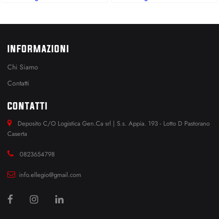
INFORMAZIONI
Chi Siamo
Contatti
CONTATTI
Deposito C/O Logistica Gen.Ca srl | S.s. Appia. 193 - Lotto D Pastorano
Caserta
0823654798
info.ellegio@gmail.com