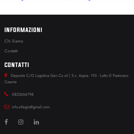
INFORMAZIONI
Chi Siamo
Contatti
CONTATTI
Deposito C/O Logistica Gen.Ca srl | S.s. Appia. 193 - Lotto D Pastorano
Caserta
0823654798
info.ellegio@gmail.com