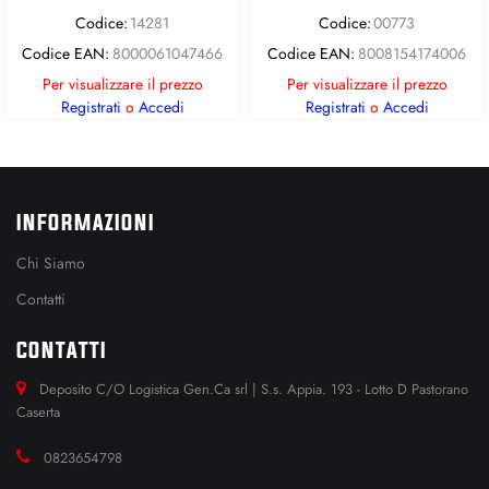
Codice:
14281
Codice:
00773
Codice EAN:
8000061047466
Codice EAN:
8008154174006
Per visualizzare il prezzo
Per visualizzare il prezzo
Registrati
o
Accedi
Registrati
o
Accedi
INFORMAZIONI
Chi Siamo
Contatti
CONTATTI
Deposito C/O Logistica Gen.Ca srl | S.s. Appia. 193 - Lotto D Pastorano
Caserta
0823654798