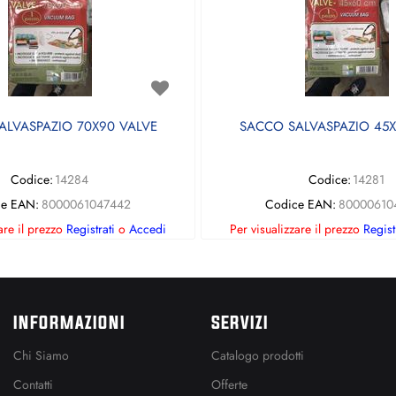
ALVASPAZIO 70X90 VALVE
SACCO SALVASPAZIO 45X
Codice:
14284
Codice:
14281
ce EAN:
8000061047442
Codice EAN:
80000610
are il prezzo
Registrati
o
Accedi
Per visualizzare il prezzo
Regist
INFORMAZIONI
SERVIZI
Chi Siamo
Catalogo prodotti
Contatti
Offerte