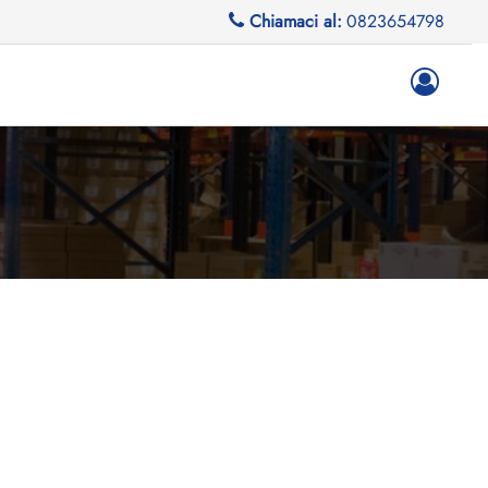
Chiamaci al:
0823654798