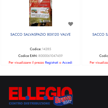
SACCO SALVASPAZIO 80X120 VALVE
SACCO S
Codice:
14285
Codice EAN:
8000061047459
Codi
Per visualizzare il prezzo
Registrati
o
Accedi
Per visualizz