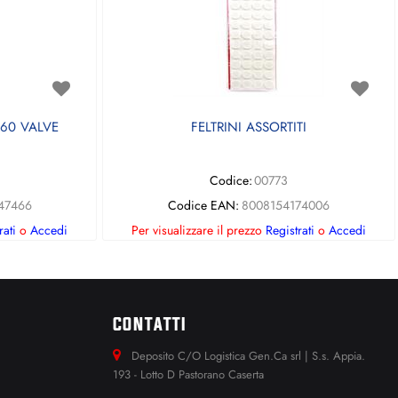
60 VALVE
FELTRINI ASSORTITI
Codice:
00773
47466
Codice EAN:
8008154174006
rati
o
Accedi
Per visualizzare il prezzo
Registrati
o
Accedi
CONTATTI
Deposito C/O Logistica Gen.Ca srl | S.s. Appia.
193 - Lotto D Pastorano Caserta