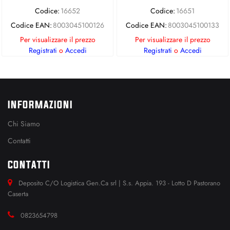
Codice:
16652
Codice:
16651
Codice EAN:
8003045100126
Codice EAN:
8003045100133
Per visualizzare il prezzo
Per visualizzare il prezzo
Registrati
o
Accedi
Registrati
o
Accedi
INFORMAZIONI
Chi Siamo
Contatti
CONTATTI
Deposito C/O Logistica Gen.Ca srl | S.s. Appia. 193 - Lotto D Pastorano
Caserta
0823654798