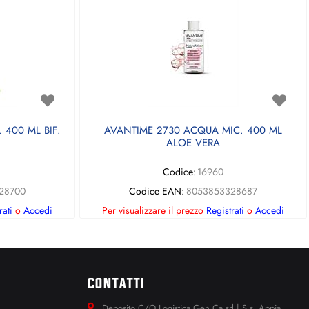
400 ML BIF.
AVANTIME 2730 ACQUA MIC. 400 ML
ALOE VERA
Codice:
16960
28700
Codice EAN:
8053853328687
rati
o
Accedi
Per visualizzare il prezzo
Registrati
o
Accedi
CONTATTI
Deposito C/O Logistica Gen.Ca srl | S.s. Appia.