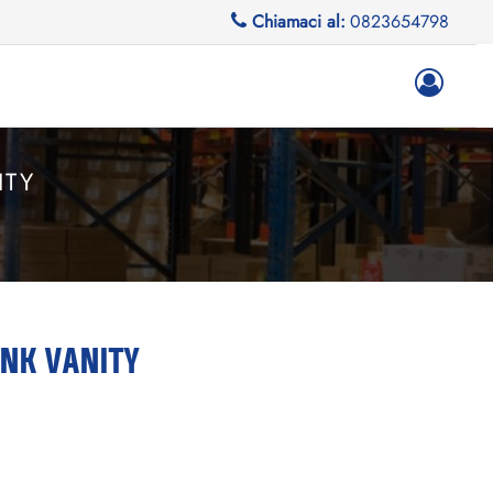
Chiamaci al:
0823654798
ITY
NK VANITY